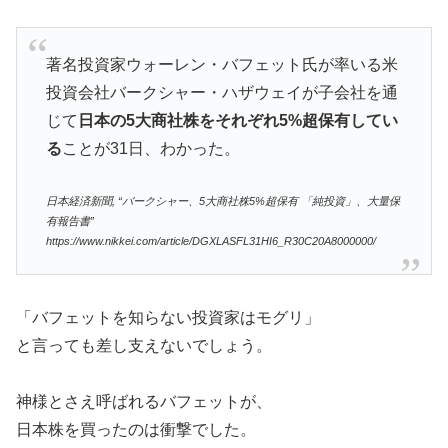
著名投資家ウォーレン・バフェット氏が率いる米
投資会社バークシャー・ハザウェイが子会社を通
じて
日本の5大商社株をそれぞれ5%超保有してい
る
ことが31日、わかった。
日本経済新聞, “バークシャー、5大商社株5%超保有 「純投資」、大量保
有報告書”
https://www.nikkei.com/article/DGXLASFL31HI6_R30C20A8000000/
「バフェットを知らない投資家はモグリ」
と言っても差し支えないでしょう。
神様とさえ呼ばれるバフェットが、
日本株を買ったのは衝撃でした。