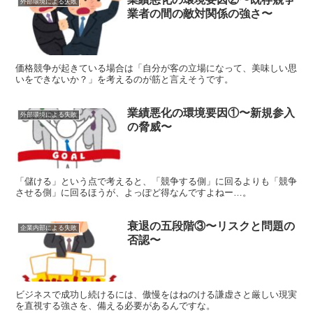
外部環境による失敗
業者の間の敵対関係の強さ〜
価格競争が起きている場合は「自分が客の立場になって、美味しい思
いをできないか？」を考えるのが筋と言えそうです。
業績悪化の環境要因①〜新規参入
外部環境による失敗
の脅威〜
「儲ける」という点で考えると、「競争する側」に回るよりも「競争
させる側」に回るほうが、よっぽど得なんですよねー…。
衰退の五段階③〜リスクと問題の
企業内部による失敗
否認〜
ビジネスで成功し続けるには、傲慢をはねのける謙虚さと厳しい現実
を直視する強さを、備える必要があるんですな。