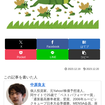
X
Facebook
はてブ
Pocket
LINE
コピー
2023.12.19
2023.12.20
この記事を書いた人
中原良太
個人投資家。元Yahoo!株価予想達人。
同サイトで25歳で「ベストパフォーマー賞」
「通算最高勝率者賞」受賞。2006年ルービッ
クキューブ日本大会準優勝。MENSA会員。座