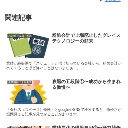
関連記事
粉飾会計で上場廃止したグレイス
2021年に暴落した株
テクノロジーの顛末
業績が絶好調で「スゲェ！」と信じ切っている会社から、粉飾会計が
出てくることほど怖いことはないよなぁ…。
衰退の五段階①〜成功から生まれ
企業内部による失敗
る傲慢〜
「会社名（スペース）傲慢」とgoogleやSNSで検索すると、傲慢さが
垣間見える記事が見つかることがあります。
業績悪化の環境要因②〜既存競争